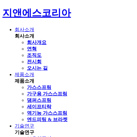
지앤에스코리아
회사소개
회사소개
회사개요
연혁
조직도
전시회
오시는 길
제품소개
제품소개
가스스프링
가구용 가스스프링
댐퍼스프링
세이프티락
역기능 가스스프링
엔드피팅 & 브라켓
기술연구
기술연구